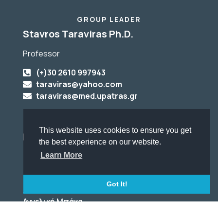
GROUP LEADER
Stavros Taraviras Ph.D.
Professor
(+)30 2610 997943
taraviras@yahoo.com
taraviras@med.upatras.gr
LABORATORY
This website uses cookies to ensure you get
(+)30 2610 969153
the best experience on our website.
Learn More
Got It!
ADMINISTRATIVE SUPPORT
Αγγελική Μπάκα
Angeliki Baka