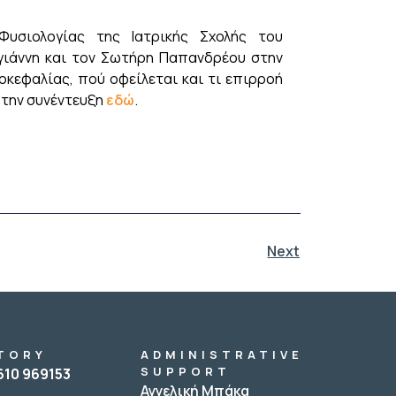
υσιολογίας της Ιατρικής Σχολής του
γιάννη και τον Σωτήρη Παπανδρέου στην
οκεφαλίας, πού οφείλεται και τι επιρροή
 την συνέντευξη
εδώ
.
Next
TORY
ADMINISTRATIVE
SUPPORT
610 969153
Αγγελική Μπάκα